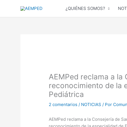
Ir
¿QUIÉNES SOMOS?
NOT
al
contenido
AEMPed reclama a la C
reconocimiento de la 
Pediátrica
2 comentarios
/
NOTICIAS
/ Por
Comun
AEMPed reclama a la Consejería de Sa
reconocimiento de la especialidad de E