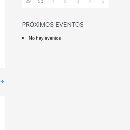
29
30
1
2
3
4
5
PRÓXIMOS EVENTOS
No hay eventos
→