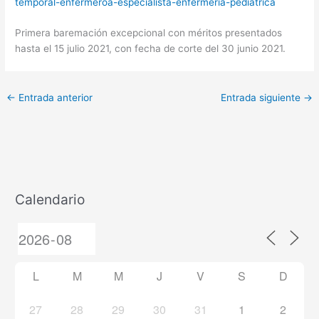
temporal-enfermeroa-especialista-enfermeria-pediatrica
Primera baremación excepcional con méritos presentados
hasta el 15 julio 2021, con fecha de corte del 30 junio 2021.
←
Entrada anterior
Entrada siguiente
→
Calendario
L
M
M
J
V
S
D
27
28
29
30
31
1
2